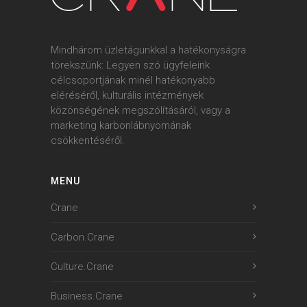
Mindhárom üzletágunkkal a hatékonyságra
törekszünk: Legyen szó ügyfeleink
célcsoportjának minél hatékonyabb
eléréséről, kulturális intézmények
közönségének megszólításáról, vagy a
marketing karbonlábnyomának
csökkentéséről.
MENU
Crane
Carbon.Crane
Culture.Crane
Business.Crane