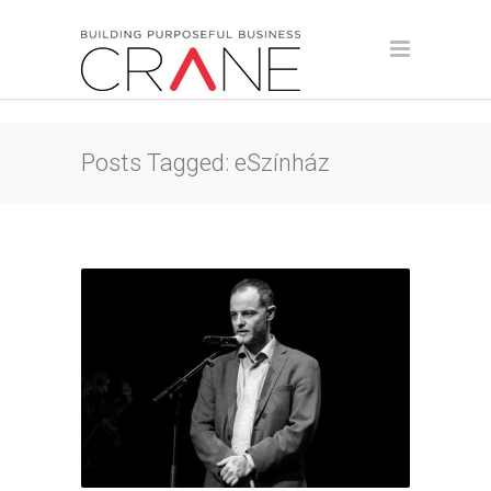
Posts Tagged: eSzínház