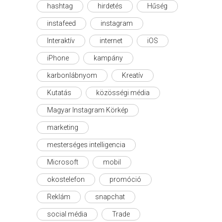
hashtag
hirdetés
Hűség
instafeed
instagram
Interaktív
internet
iOS
iPhone
kampány
karbonlábnyom
Kreatív
Kutatás
közösségi média
Magyar Instagram Körkép
marketing
mesterséges intelligencia
Microsoft
mobil
okostelefon
promóció
Reklám
snapchat
social média
Trade