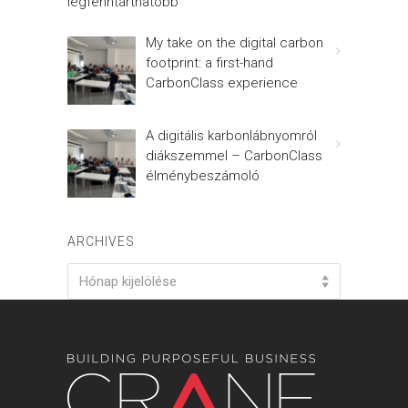
legfenntarthatóbb
My take on the digital carbon
footprint: a first-hand
CarbonClass experience
A digitális karbonlábnyomról
diákszemmel – CarbonClass
élménybeszámoló
ARCHIVES
Archives
Hónap kijelölése