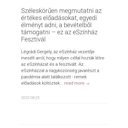
Széleskörűen megmutatni az
értékes előadásokat, egyedi
élményt adni, a bevételből
támogatni – ez az eSzínház
Fesztivál
Légrádi Gergely, az eSzínház vezetője
mesélt arról, hogy milyen céllal hozták létre
az eSzínházat és a fesztivált. Az
eSzínházzal a nagyközönség javarészt a
pandémia alatt találkozott - remek
előadások költöztek...
read more →
2022-08-25