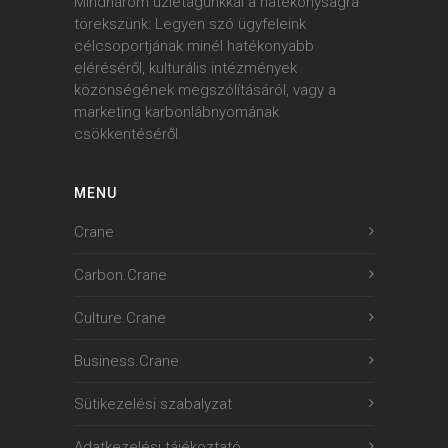
Mindhárom üzletágunkkal a hatékonyságra
törekszünk: Legyen szó ügyfeleink
célcsoportjának minél hatékonyabb
eléréséről, kulturális intézmények
közönségének megszólításáról, vagy a
marketing karbonlábnyomának
csökkentéséről.
MENU
Crane
Carbon.Crane
Culture.Crane
Business.Crane
Sütikezelési szabalyzat
Adatkezelési tájékoztató