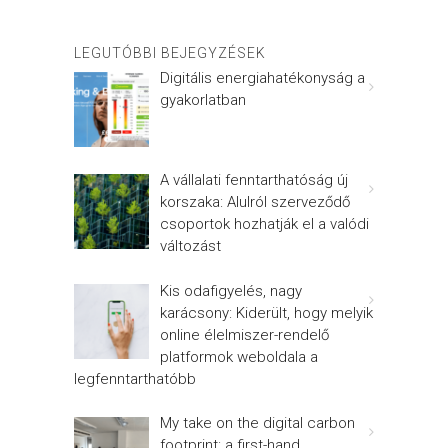
LEGUTÓBBI BEJEGYZÉSEK
Digitális energiahatékonyság a
gyakorlatban
A vállalati fenntarthatóság új
korszaka: Alulról szerveződő
csoportok hozhatják el a valódi
változást
Kis odafigyelés, nagy
karácsony: Kiderült, hogy melyik
online élelmiszer-rendelő
platformok weboldala a
legfenntarthatóbb
My take on the digital carbon
footprint: a first-hand