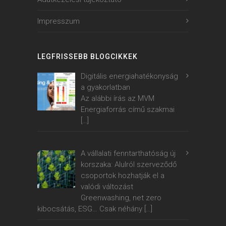
Impresszum
LEGFRISSEBB BLOGCIKKEK
Digitális energiahatékonyság
a gyakorlatban
Az alábbi írás az MVM
Energiaforrás című szakmai
[…]
A vállalati fenntarthatóság új
korszaka: Alulról szerveződő
csoportok hozhatják el a
valódi változást
Greenwashing, net zero
kibocsátás, ESG… Csak néhány
[…]