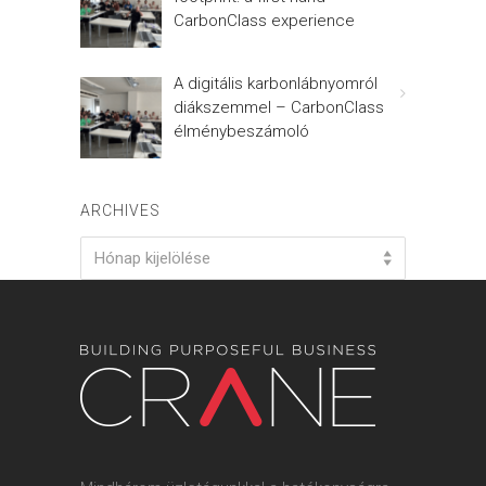
CarbonClass experience
A digitális karbonlábnyomról
diákszemmel – CarbonClass
élménybeszámoló
ARCHIVES
Archives
Hónap kijelölése