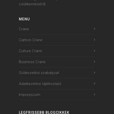
Carbontale
Once upon a time, pranksters appeared in
the not-so-distant realm of the Websites.
Although no one saw them because they...
2023-12-11