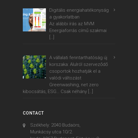
Karbonmese
Egyszer volt, hol nem a volt, a Weboldalak
nem is olyan távoli birodalmában csínytevők
bukkantak fel. Ugyan senki sem látta...
2023-12-11