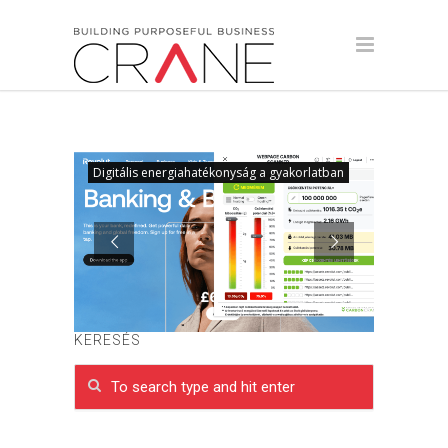
Digitális energiahatékonyság a gyakorlatban
KERESÉS