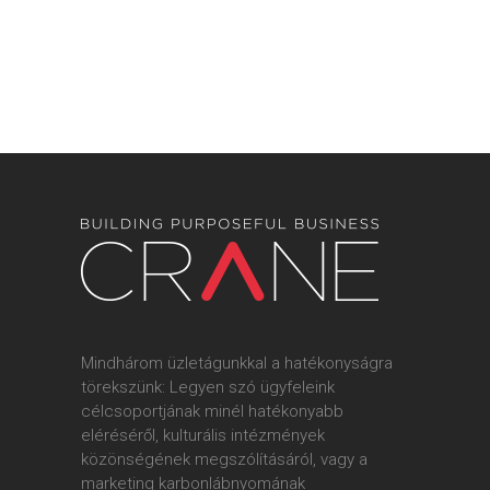
Hulladékmentes jövő és digitális
karbonlábnyom – egy
környezetmérnök hallgató
szemével
Az őszi szemeszterben Vincze Dorottya az
elsők között volt, aki részt vett egyetemi
oktatási programunk, a CarbonClass egyik
alkalmán. Környezetmérnök...
2024-03-05